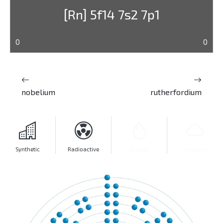
[Rn] 5f14 7s2 7p1
0
0
nobelium
rutherfordium
Synthetic
Radioactive
Liquid
Gaseous