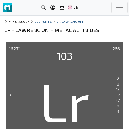
EN
MINERALOGY
ELEMENTS
LR LAWRENCIUM
LR - LAWRENCIUM - METAL ACTINIDES
1627°
266
103
Lr
2
8
18
3
32
32
8
3