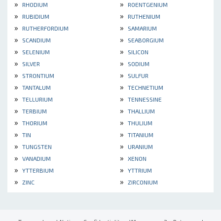
»
»
RHODIUM
ROENTGENIUM
»
»
RUBIDIUM
RUTHENIUM
»
»
RUTHERFORDIUM
SAMARIUM
»
»
SCANDIUM
SEABORGIUM
»
»
SELENIUM
SILICON
»
»
SILVER
SODIUM
»
»
STRONTIUM
SULFUR
»
»
TANTALUM
TECHNETIUM
»
»
TELLURIUM
TENNESSINE
»
»
TERBIUM
THALLIUM
»
»
THORIUM
THULIUM
»
»
TIN
TITANIUM
»
»
TUNGSTEN
URANIUM
»
»
VANADIUM
XENON
»
»
YTTERBIUM
YTTRIUM
»
»
ZINC
ZIRCONIUM