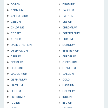
»
»
BORON
BROMINE
»
»
CADMIUM
CALCIUM
»
»
CALIFORNIUM
CARBON
»
»
CERIUM
CESIUM
»
»
CHLORINE
CHROMIUM
»
»
COBALT
COPERNICIUM
»
»
COPPER
CURIUM
»
»
DARMSTADTIUM
DUBNIUM
»
»
DYSPROSIUM
EINSTEINIUM
»
»
ERBIUM
EUROPIUM
»
»
FERMIUM
FLEROVIUM
»
»
FLUORINE
FRANCIUM
»
»
GADOLINIUM
GALLIUM
»
»
GERMANIUM
GOLD
»
»
HAFNIUM
HASSIUM
»
»
HELIUM
HOLMIUM
»
»
HYDROGEN
INDIUM
»
»
IODINE
IRIDIUM
»
»