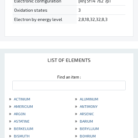
Electronic configuration
[Rn] 5f14 7s2 7p1
Oxidation states
3
Electron by energy level
2,8,18,32,32,8,3
LIST OF ELEMENTS
Find an item :
»
»
ACTINIUM
ALUMINUM
»
»
AMERICIUM
ANTIMONY
»
»
ARGON
ARSENIC
»
»
ASTATINE
BARIUM
»
»
BERKELIUM
BERYLLIUM
»
»
BISMUTH
BOHRIUM