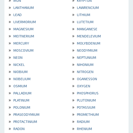
IRON
KRYPTON
»
»
LANTHANUM
LAWRENCIUM
»
»
LEAD
LITHIUM
»
»
LIVERMORIUM
LUTETIUM
»
»
MAGNESIUM
MANGANESE
»
»
MEITNERIUM
MENDELEVIUM
»
»
MERCURY
MOLYBDENUM
»
»
MOSCOVIUM
NEODYMIUM
»
»
NEON
NEPTUNIUM
»
»
NICKEL
NIHONIUM
»
»
NIOBIUM
NITROGEN
»
»
NOBELIUM
OGANESSON
»
»
OSMIUM
OXYGEN
»
»
PALLADIUM
PHOSPHORUS
»
»
PLATINUM
PLUTONIUM
»
»
POLONIUM
POTASSIUM
»
»
PRASEODYMIUM
PROMETHIUM
»
»
PROTACTINIUM
RADIUM
»
»
RADON
RHENIUM