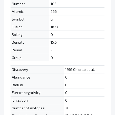
Number
103
Atomic
266
Symbol
Lr
Fusion
1627
Boiling
0
Density
15.6
Period
7
Group
0
Discovery
1961 Ghiorso et al.
Abundance
0
Radius
0
Electronegativity
0
Ionization
0
Number of isotopes
203